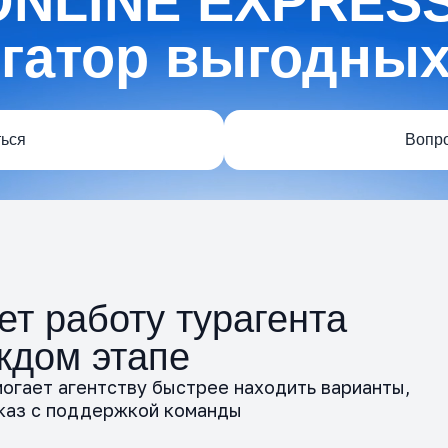
ONLINE EXPRESS
егатор выгодных
ься
Вопро
ет работу турагента
ждом этапе
огает агентству быстрее находить варианты,
аказ с поддержкой команды