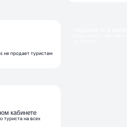
Наценка % в каби
Цены нетто — вы сами 
до брони
ss не продает туристам
ном кабинете
о туриста на всех