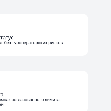
татус
уг без туроператорских рисков
та
амках согласованного лимита,
ей